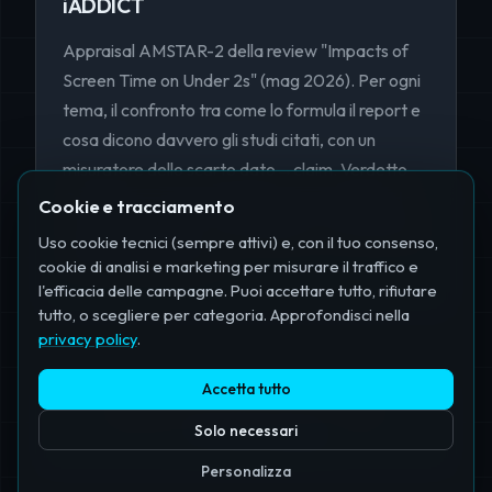
iADDICT
Appraisal AMSTAR-2 della review "Impacts of
Screen Time on Under 2s" (mag 2026). Per ogni
tema, il confronto tra come lo formula il report e
cosa dicono davvero gli studi citati, con un
misuratore dello scarto dato→claim. Verdetto
Critically Low: dove il linguaggio si irrigidisce da
Cookie e tracciamento
"associato a" verso "causa/danno" si localizza la
Uso cookie tecnici (sempre attivi) e, con il tuo consenso,
cattura da advocacy.
cookie di analisi e marketing per misurare il traffico e
l'efficacia delle campagne. Puoi accettare tutto, rifiutare
tutto, o scegliere per categoria. Approfondisci nella
privacy policy
.
Accetta tutto
Risorse create da Ivan Ferrero — 2026
Solo necessari
← Torna alla homepage
Personalizza